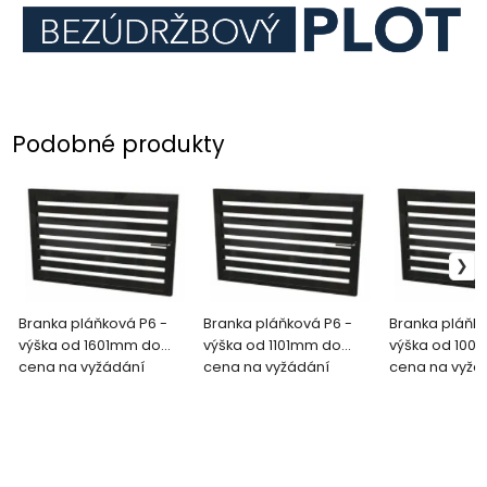
Podobné produkty
Branka pláňková P6 -
Branka pláňková P6 -
Branka pláňko
výška od 1601mm do
výška od 1101mm do
výška od 100
1700mm
cena na vyžádání
1200mm
cena na vyžádání
1100mm
cena na vyžá