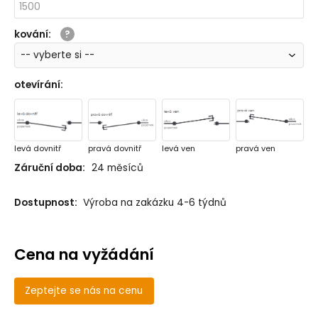
kování
:
otevírání
:
levá dovnitř
pravá dovnitř
levá ven
pravá ven
Záruční doba:
24 měsíců
Dostupnost:
Výroba na zakázku 4-6 týdnů
Cena na vyžádání
Zeptejte se nás na cenu