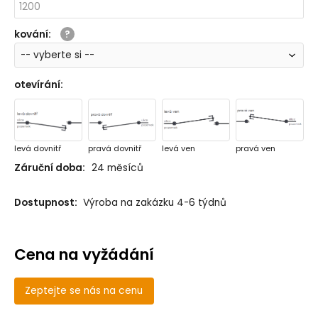
kování
:
otevírání
:
levá dovnitř
pravá dovnitř
levá ven
pravá ven
Záruční doba:
24 měsíců
Dostupnost:
Výroba na zakázku 4-6 týdnů
Cena na vyžádání
Zeptejte se nás na cenu