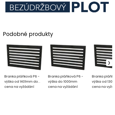
Podobné produkty
Branka pláňková P6 -
Branka pláňková P6 -
Branka pláňko
výška od 1401mm do
výška do 1000mm
výška od 130
1500mm
cena na vyžádání
cena na vyžádání
1400mm
cena na vyžá