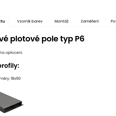
ktu
Vzorník barev
Montáž
Zaměření
Po
vé plotové pole typ P6
ta oplocení.
rofily:
změry: 18x90