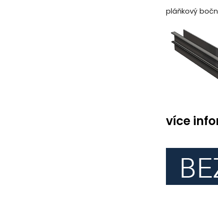
pláňkový boční
více inf