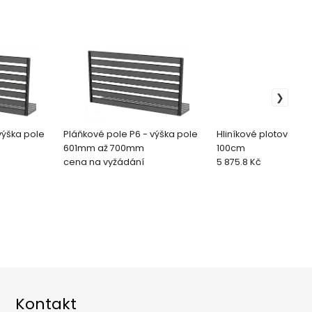
výška pole
Pláňkové pole P6 - výška pole
Hliníkové plotové po
601mm až 700mm
100cm
cena na vyžádání
5 875.8 Kč
Kontakt