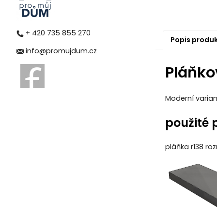
+ 420 735 855 270
Popis produ
info@promujdum.cz
Pláňko
Moderní varian
použité p
pláňka r138 ro