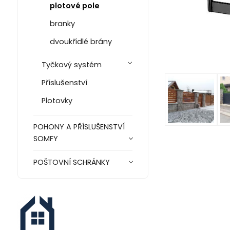
plotové pole
branky
dvoukřídlé brány
Tyčkový systém
Příslušenství
Plotovky
POHONY A PŘÍSLUŠENSTVÍ
SOMFY
POŠTOVNÍ SCHRÁNKY