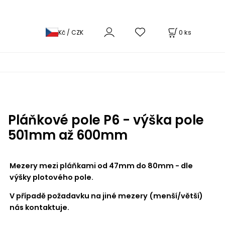
0
ks
Kč / CZK
Pláňkové pole P6 - výška pole
501mm až 600mm
Mezery mezi pláňkami od 47mm do 80mm - dle
výšky plotového pole.
V případě požadavku na jiné mezery (menší/větší)
nás kontaktuje.