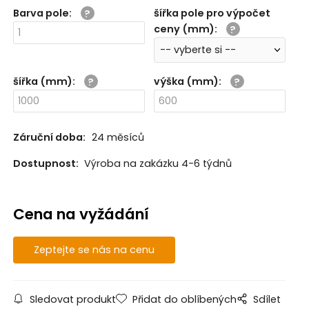
Barva pole
:
šířka pole pro výpočet
ceny (mm)
:
šířka (mm)
:
výška (mm)
:
Záruční doba:
24 měsíců
Dostupnost:
Výroba na zakázku 4-6 týdnů
Cena na vyžádání
Zeptejte se nás na cenu
Sledovat produkt
Přidat do oblíbených
Sdílet