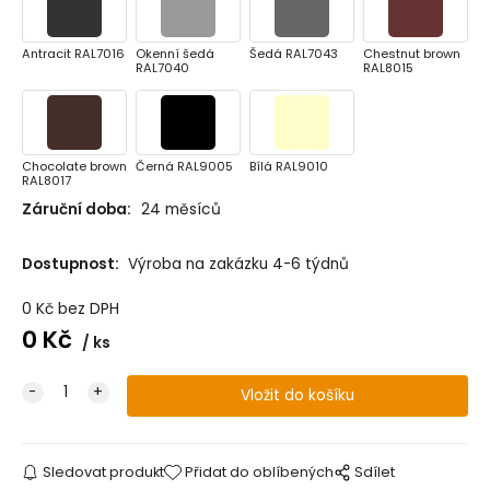
Antracit RAL7016
Okenní šedá
Šedá RAL7043
Chestnut brown
RAL7040
RAL8015
Chocolate brown
Černá RAL9005
Bílá RAL9010
RAL8017
Záruční doba:
24 měsíců
Dostupnost:
Výroba na zakázku 4-6 týdnů
0
Kč
bez DPH
0
Kč
ks
Sledovat produkt
Přidat do oblíbených
Sdílet