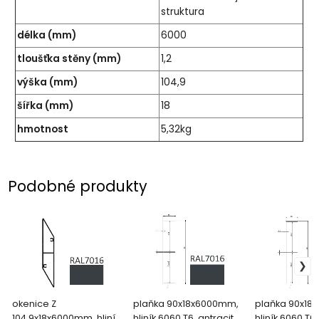
struktura
délka (mm)
6000
tloušťka stěny (mm)
1,2
výška (mm)
104,9
šířka (mm)
18
hmotnost
5,32kg
Podobné produkty
okenice Z
plaňka 90x18x6000mm,
plaňka 90x18
104,9x18x6000mm, hliník
hliník 6060 T6, antracit
hliník 6060 T6,