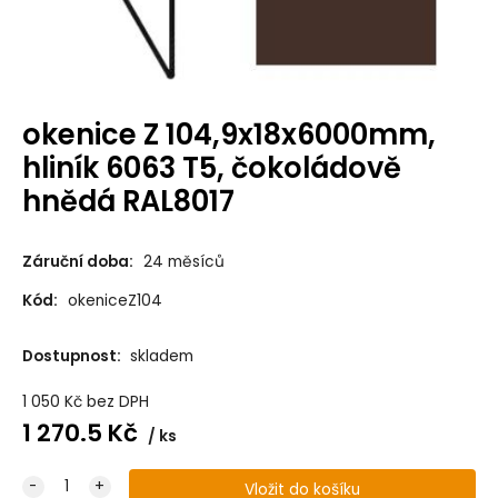
okenice Z 104,9x18x6000mm,
hliník 6063 T5, čokoládově
hnědá RAL8017
Záruční doba:
24 měsíců
Kód:
okeniceZ104
Dostupnost:
skladem
1 050
Kč
bez DPH
1 270.5
Kč
ks