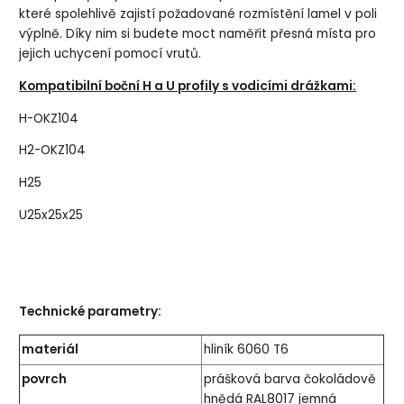
které spolehlivě zajistí požadované rozmístění lamel v poli
výplně. Díky nim si budete moct naměřit přesná místa pro
jejich uchycení pomocí vrutů.
Kompatibilní boční H a U profily s vodicími drážkami:
H-OKZ104
H2-OKZ104
H25
U25x25x25
Technické parametry:
materiál
hliník 6060 T6
povrch
prášková barva čokoládově
hnědá RAL8017 jemná