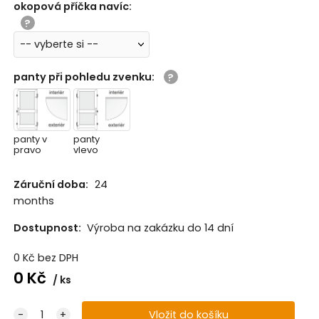
okopová příčka navíc
:
sapeli
RAL vlastní
(uveďte v
poznámce
objednávk
y)
panty při pohledu zvenku
:
panty v
panty
pravo
vlevo
Záruční doba:
24
months
Dostupnost:
Výroba na zakázku do 14 dní
0
Kč
bez DPH
0
Kč
ks