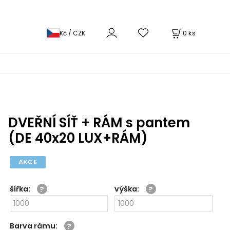
0
ks
Kč / CZK
DVEŘNÍ SÍŤ + RÁM s pantem
(DE 40x20 LUX+RÁM)
AKCE
šířka
:
výška
:
Barva rámu
: