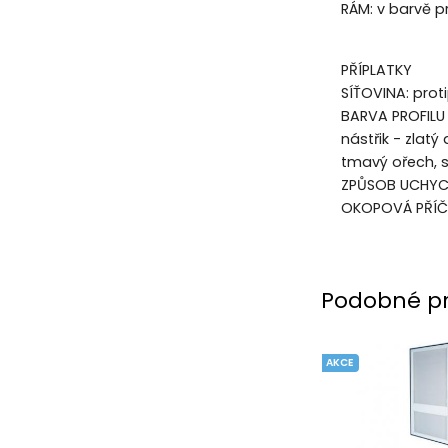
RÁM: v barvě pr
PŘÍPLATKY
SÍŤOVINA: prot
BARVA PROFILU 
nástřik - zlat
tmavý ořech, s
ZPŮSOB UCHYCE
OKOPOVÁ PŘÍČKA
Podobné p
AKCE