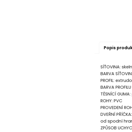
Popis produ
SÍŤOVINA: skel
BARVA SÍŤOVIN
PROFIL: extrud
BARVA PROFILU 
TĚSNÍCÍ GUMA
ROHY: PVC
PROVEDENÍ ROHŮ
DVEŘNÍ PŘÍČKA:
od spodní hran
ZPŮSOB UCHYCEN