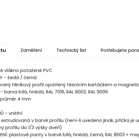
ktu
Zaměření
Technický list
Potřebujete pora
né vlákno potažené PVC
Y - šedá / černá
ovaný hliníkový profil opatřený těsnícím kartáčkem a magne
- barva bílá, hnědá, RAL 7016, RAL 8003, RAL 9006
: průměr 4 mm
 - vnitřní
 extrudovaná v barvě profilu (není-li uvedeno jinak, příčka je
y profilu do 1/3 výšky dveří)
Í: plastové panty v barvě bílá, hnědá, černá, RAL 8003 + ma