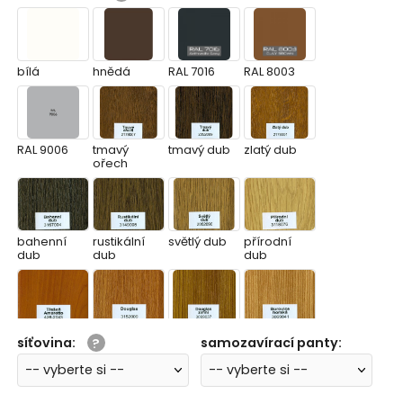
bílá
hnědá
RAL 7016
RAL 8003
RAL 9006
tmavý
tmavý dub
zlatý dub
ořech
bahenní
rustikální
světlý dub
přírodní
dub
dub
dub
třešeň
douglas
douglas
borovice
síťovina
:
samozavírací panty
:
amareto
zimní
horská