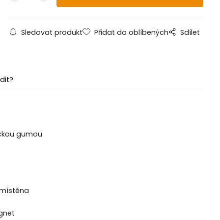
Sledovat produkt
Přidat do oblíbených
Sdílet
dit?
tickou gumou
 umístěna
gnet