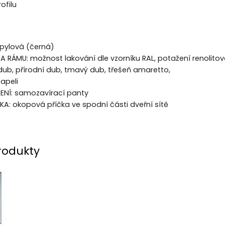
ofilu
ipylová (černá)
A RÁMU: možnost lakování dle vzorníku RAL, potažení renolitov
ý dub, přírodní dub, tmavý dub, třešeň amaretto,
apeli
NÍ: samozavírací panty
: okopová příčka ve spodní části dveřní sítě
rodukty