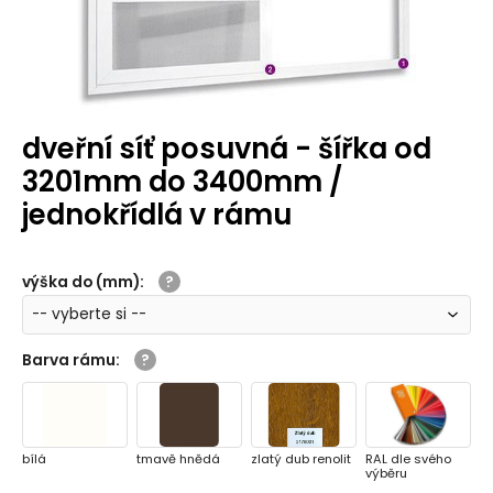
dveřní síť posuvná - šířka od
3201mm do 3400mm /
jednokřídlá v rámu
výška do (mm)
:
Barva rámu
:
bílá
tmavě hnědá
zlatý dub renolit
RAL dle svého
výběru