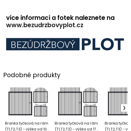
více informací a fotek naleznete na
www.bezudrzbovyplot.cz
Podobné produkty
Branka tyčková na rám
Branka tyčková na rám
Branka tyčko
(T1,T2,T3) - výška od 1001
(T1,T2,T3) - výška od 1701
(T1,T2,T3) - vý