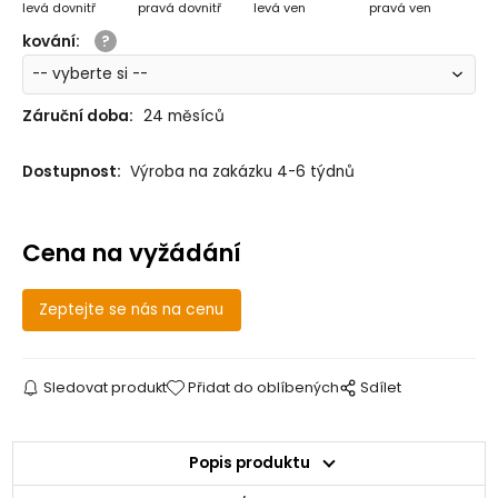
levá dovnitř
pravá dovnitř
levá ven
pravá ven
kování
:
Záruční doba:
24 měsíců
Dostupnost:
Výroba na zakázku 4-6 týdnů
Cena na vyžádání
Zeptejte se nás na cenu
Sledovat produkt
Přidat do oblíbených
Sdílet
Popis produktu