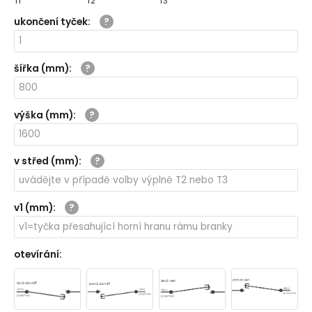
T1
T2
T3
ukončení tyček
:
šířka (mm)
:
výška (mm)
:
v střed (mm)
:
v1 (mm)
:
otevírání
: