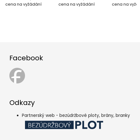
do 1100mm
cena na vyžádání
do 1800mm
cena na vyžádání
do 1500mm
cena na vyžá
Facebook
Odkazy
Partnerský web - bezúdržbové ploty, brány, branky